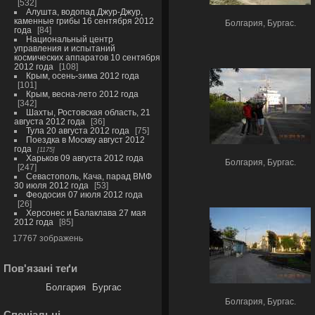
532
Алушта, водопад Джур-Джур,
каменные грибы 16 сентября 2012
Болгария, Бургас.
года
84
Национальный центр
управления и испытаний
космических аппаратов 10 сентября
2012 года
108
Крым, осень-зима 2012 года
101
Крым, весна-лето 2012 года
342
Шахты, Ростовская область, 21
августа 2012 года
36
Тула 20 августа 2012 года
75
Поездка в Москву август 2012
года
1175
Харьков 09 августа 2012 года
Болгария, Бургас.
247
Севастополь, Кача, парад ВМФ
30 июля 2012 года
53
Феодосия 07 июля 2012 года
26
Херсонес и Балаклава 27 мая
2012 года
85
17767 зображень
Пов'язані теґи
Болгария
Бургас
Болгария, Бургас.
Спеціальні