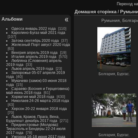
Переход на
Домашня сторінка
/
Румыния
Альбоми
Румыния, Болгари
Одесса январь 2022 года
110
Каролино-Бугаз май 2021 года
107
Затока сентябрь 2020 года
37
Железный Порт август 2020 года
63
Венгрия апрель 2019 года
19
Италия апрель 2019 года
570
Любляна (Словения) апрель
2019 года
33
Львов апрель 2019 года
23
Запорожье 05-07 апреля 2019
Болгария, Бургас.
года
40
Мукачево (замок) 03 июня 2018
года
15
Сараево (Босния и Герцеговина)
май-июнь 2018 года
61
Хорватия май 2018 года
430
Николаев 24-26 марта 2018 года
43
Херсон 20-22 января 2018 года
70
Львов, Краков, Прага, Вена,
Будапешт декабрь 2017 года
271
Приднестровье (Молдова):
Тирасполь и Бендеры 22-24 июля
2017 года
78
Болгария, Бургас.
Ужгород 16-18 июня 2017 года