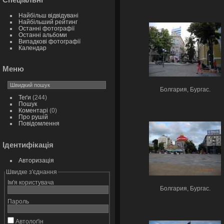
Найбільш відвідувані
Найбільший рейтинг
Останні фотографії
Останні альбоми
Випадкові фотографії
Календар
Меню
Болгария, Бургас.
Теґи
(244)
Пошук
Коментарі
(0)
Про рушій
Повідомлення
Ідентифікація
Авторизація
Швидке з'єднання
Ім'я користувача
Болгария, Бургас.
Пароль
Автолоґін