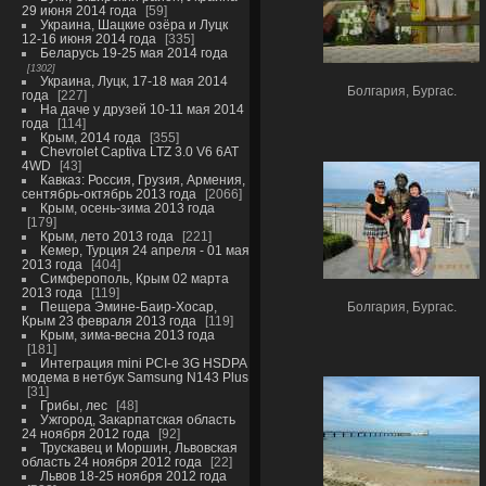
29 июня 2014 года
59
Украина, Шацкие озёра и Луцк
12-16 июня 2014 года
335
Беларусь 19-25 мая 2014 года
1302
Украина, Луцк, 17-18 мая 2014
Болгария, Бургас.
года
227
На даче у друзей 10-11 мая 2014
года
114
Крым, 2014 года
355
Chevrolet Captiva LTZ 3.0 V6 6AT
4WD
43
Кавказ: Россия, Грузия, Армения,
сентябрь-октябрь 2013 года
2066
Крым, осень-зима 2013 года
179
Крым, лето 2013 года
221
Кемер, Турция 24 апреля - 01 мая
2013 года
404
Симферополь, Крым 02 марта
2013 года
119
Пещера Эмине-Баир-Хосар,
Болгария, Бургас.
Крым 23 февраля 2013 года
119
Крым, зима-весна 2013 года
181
Интеграция mini PCI-e 3G HSDPA
модема в нетбук Samsung N143 Plus
31
Грибы, лес
48
Ужгород, Закарпатская область
24 ноября 2012 года
92
Трускавец и Моршин, Львовская
область 24 ноября 2012 года
22
Львов 18-25 ноября 2012 года