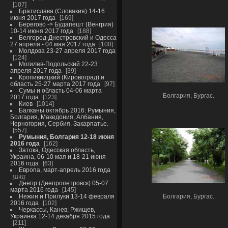
107
Братислава (Словакия) 14-16
июня 2017 года
169
Берегово -> Будапешт (Венгрия)
10-14 июня 2017 года
188
Белгород-Днестровский и Одесса
27 апреля - 04 мая 2017 года
100
Молдова 23-27 апреля 2017 года
124
Могилев-Подольский 22-23
апреля 2017 года
39
Кропивницкий (Кировоград) и
область 25-27 марта 2017 года
97
Сумы и область 04-06 марта
Болгария, Бургас.
2017 года
123
Киев
1014
Балканы октябрь 2016: Румыния,
Болгария, Македония, Албания,
Черногория, Сербия. Закарпатье.
557
Румыния, Болгария 12-18 июня
2016 года
162
Затока, Одесская область,
Украина, 06-10 мая и 18-21 июня
2016 года
63
Европа, март-апрель 2016 года
1141
Днепр (Днепропетровск) 05-07
марта 2016 года
145
Нежин и Прилуки 13-14 февраля
Болгария, Бургас.
2016 года
102
Черкассы, Канев, Ржищев,
Украинка 12-14 декабря 2015 года
211