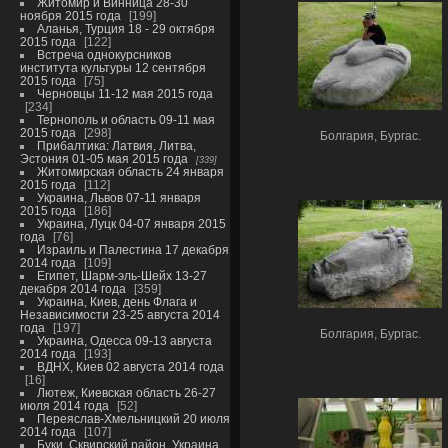
Житомир и Винница 28-30
ноября 2015 года
199
Аланья, Турция 18 - 29 октября
2015 года
122
Встреча однокурсников
института культуры 12 сентября
2015 года
75
Черновцы 11-12 мая 2015 года
234
Тернополь и область 09-11 мая
2015 года
298
Болгария, Бургас.
Прибалтика: Латвия, Литва,
Эстония 01-05 мая 2015 года
339
Житомирская область 24 января
2015 года
112
Украина, Львов 07-11 января
2015 года
186
Украина, Луцк 04-07 января 2015
года
76
Израиль и Палестина 17 декабря
2014 года
109
Египет, Шарм-эль-Шейх 13-27
декабря 2014 года
359
Украина, Киев, день Флага и
Независимости 23-25 августа 2014
года
197
Болгария, Бургас.
Украина, Одесса 09-13 августа
2014 года
193
ВДНХ, Киев 02 августа 2014 года
16
Лютеж, Киевская область 26-27
июля 2014 года
52
Переяслав-Хмельницкий 20 июля
2014 года
107
Буки, Сквирский район, Украина