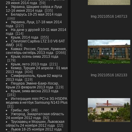
29 июня 2014 года
59
Украина, Шацкие озёра и Луцк
12-16 июня 2014 года
335
Беларусь 19-25 мая 2014 года
Img 20210516 140713
1302
Украина, Луцк, 17-18 мая 2014
года
227
На даче у друзей 10-11 мая 2014
года
114
Крым, 2014 года
355
Chevrolet Captiva LTZ 3.0 V6 6AT
4WD
43
Кавказ: Россия, Грузия, Армения,
сентябрь-октябрь 2013 года
2066
Крым, осень-зима 2013 года
179
Крым, лето 2013 года
221
Кемер, Турция 24 апреля - 01 мая
2013 года
404
Img 20210516 162133
Симферополь, Крым 02 марта
2013 года
119
Пещера Эмине-Баир-Хосар,
Крым 23 февраля 2013 года
119
Крым, зима-весна 2013 года
181
Интеграция mini PCI-e 3G HSDPA
модема в нетбук Samsung N143 Plus
31
Грибы, лес
48
Ужгород, Закарпатская область
24 ноября 2012 года
92
Трускавец и Моршин, Львовская
область 24 ноября 2012 года
22
Львов 18-25 ноября 2012 года