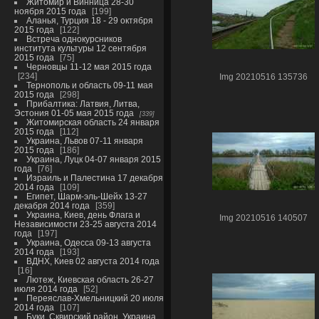
Житомир и Винница 28-30
ноября 2015 года
199
Аланья, Турция 18 - 29 октября
2015 года
122
Встреча однокурсников
института культуры 12 сентября
2015 года
75
Черновцы 11-12 мая 2015 года
234
Img 20210516 135736
Тернополь и область 09-11 мая
2015 года
298
Прибалтика: Латвия, Литва,
Эстония 01-05 мая 2015 года
339
Житомирская область 24 января
2015 года
112
Украина, Львов 07-11 января
2015 года
186
Украина, Луцк 04-07 января 2015
года
76
Израиль и Палестина 17 декабря
2014 года
109
Египет, Шарм-эль-Шейх 13-27
декабря 2014 года
359
Украина, Киев, день Флага и
Img 20210516 140507
Независимости 23-25 августа 2014
года
197
Украина, Одесса 09-13 августа
2014 года
193
ВДНХ, Киев 02 августа 2014 года
16
Лютеж, Киевская область 26-27
июля 2014 года
52
Переяслав-Хмельницкий 20 июля
2014 года
107
Буки, Сквирский район, Украина