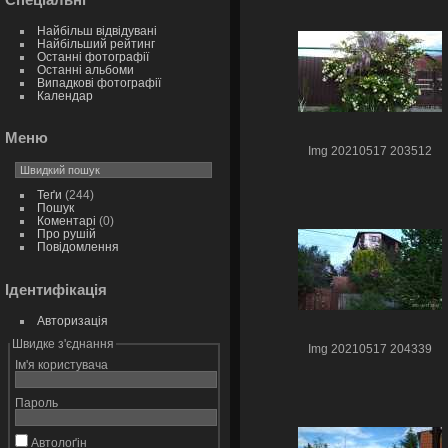
Найбільш відвідувані
Найбільший рейтинг
Останні фотографії
Останні альбоми
Випадкові фотографії
Календар
Меню
Img 20210517 203512
Теґи
(244)
Пошук
Коментарі
(0)
Про рушій
Повідомлення
Ідентифікація
Авторизація
Швидке з'єднання
Img 20210517 204339
Ім'я користувача
Пароль
Автолоґін