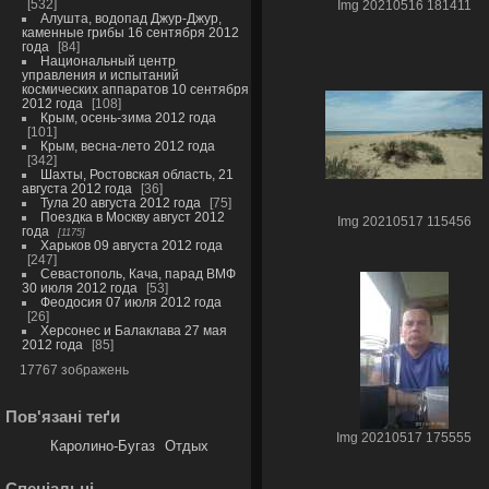
532
Img 20210516 181411
Алушта, водопад Джур-Джур,
каменные грибы 16 сентября 2012
года
84
Национальный центр
управления и испытаний
космических аппаратов 10 сентября
2012 года
108
Крым, осень-зима 2012 года
101
Крым, весна-лето 2012 года
342
Шахты, Ростовская область, 21
августа 2012 года
36
Тула 20 августа 2012 года
75
Поездка в Москву август 2012
Img 20210517 115456
года
1175
Харьков 09 августа 2012 года
247
Севастополь, Кача, парад ВМФ
30 июля 2012 года
53
Феодосия 07 июля 2012 года
26
Херсонес и Балаклава 27 мая
2012 года
85
17767 зображень
Пов'язані теґи
Img 20210517 175555
Каролино-Бугаз
Отдых
Спеціальні