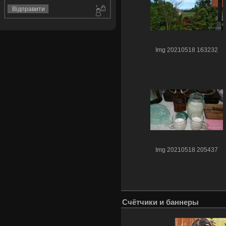
Img 20210518 163232
Img 20210518 205437
Счётчики и баннеры