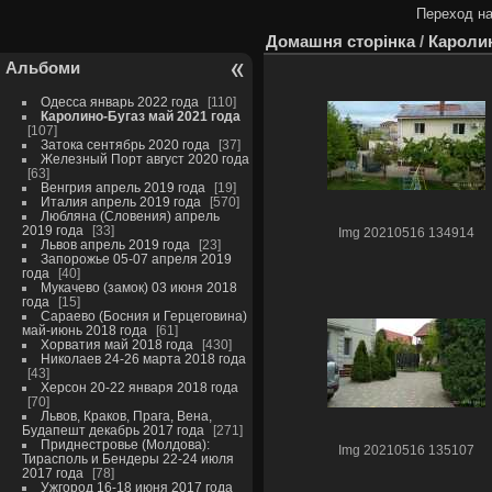
Переход на
Домашня сторінка
/
Каролин
Альбоми
Одесса январь 2022 года
110
Каролино-Бугаз май 2021 года
107
Затока сентябрь 2020 года
37
Железный Порт август 2020 года
63
Венгрия апрель 2019 года
19
Италия апрель 2019 года
570
Любляна (Словения) апрель
2019 года
33
Img 20210516 134914
Львов апрель 2019 года
23
Запорожье 05-07 апреля 2019
года
40
Мукачево (замок) 03 июня 2018
года
15
Сараево (Босния и Герцеговина)
май-июнь 2018 года
61
Хорватия май 2018 года
430
Николаев 24-26 марта 2018 года
43
Херсон 20-22 января 2018 года
70
Львов, Краков, Прага, Вена,
Будапешт декабрь 2017 года
271
Приднестровье (Молдова):
Img 20210516 135107
Тирасполь и Бендеры 22-24 июля
2017 года
78
Ужгород 16-18 июня 2017 года