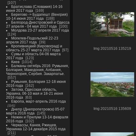
107
Братислава (Словакия) 14-16
июня 2017 года
169
Берегово -> Будапешт (Венгрия)
10-14 июня 2017 года
188
Белгород-Днестровский и Одесса
27 апреля - 04 мая 2017 года
100
Молдова 23-27 апреля 2017 года
124
Могилев-Подольский 22-23
апреля 2017 года
39
Кропивницкий (Кировоград) и
Img 20210516 135219
область 25-27 марта 2017 года
97
Сумы и область 04-06 марта
2017 года
123
Киев
1014
Балканы октябрь 2016: Румыния,
Болгария, Македония, Албания,
Черногория, Сербия. Закарпатье.
557
Румыния, Болгария 12-18 июня
2016 года
162
Затока, Одесская область,
Украина, 06-10 мая и 18-21 июня
2016 года
63
Европа, март-апрель 2016 года
1141
Img 20210516 135609
Днепр (Днепропетровск) 05-07
марта 2016 года
145
Нежин и Прилуки 13-14 февраля
2016 года
102
Черкассы, Канев, Ржищев,
Украинка 12-14 декабря 2015 года
211