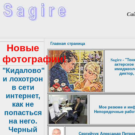
Сай
Главная страница
Новые
фотографии!
Sagire
- "Тон
актерское
"Кидалово"
имиджеоло
диктор,
и лохотрон
в сети
интернет,
как не
Мое резюме и инф
попасться
Непорядочные работо
на него.
Черный
Сергийчук Александр Петро