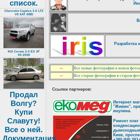
список.
Ин
Chevrolet Captiva 3.0 LTZ
V6 6AT 4WD
В
Разработка 
KIA Cerato 2.0 EX AT
09.2008
Все новые фотографии в новом фото
--
Все старые фотографии в старом фо
--
Ссылки партнеров:
Продал
Волгу?
Интернет маг
"Живин", пр
Купи
инулина.
Славуту!
Ремонт плат 
конденсацио
Все о ней.
дымоходные.
Киев, проспе
Документация,
+380 (68) 283