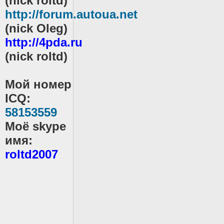
(
nick roltd)
http://forum.autoua.net
(nick
Oleg
)
http://4pda.ru
(nick roltd)
Мой номер
ICQ:
58153559
Моё skype
имя:
roltd2007