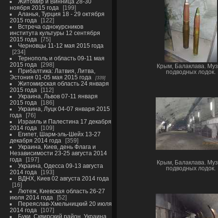
Житомир и Винница 28-30
ноября 2015 года
199
Аланья, Турция 18 - 29 октября
2015 года
122
Встреча однокурсников
института культуры 12 сентября
2015 года
75
Черновцы 11-12 мая 2015 года
234
Тернополь и область 09-11 мая
2015 года
298
Крым, Балаклава. Му
Прибалтика: Латвия, Литва,
подводных лодок.
Эстония 01-05 мая 2015 года
339
Житомирская область 24 января
2015 года
112
Украина, Львов 07-11 января
2015 года
186
Украина, Луцк 04-07 января 2015
года
76
Израиль и Палестина 17 декабря
2014 года
109
Египет, Шарм-эль-Шейх 13-27
декабря 2014 года
359
Украина, Киев, день Флага и
Независимости 23-25 августа 2014
года
197
Крым, Балаклава. Му
Украина, Одесса 09-13 августа
подводных лодок.
2014 года
193
ВДНХ, Киев 02 августа 2014 года
16
Лютеж, Киевская область 26-27
июля 2014 года
52
Переяслав-Хмельницкий 20 июля
2014 года
107
Буки, Сквирский район, Украина