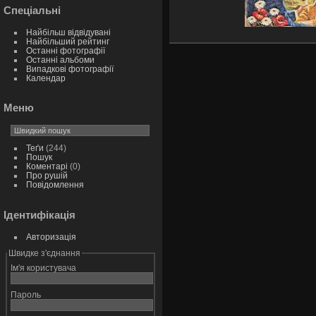
Спеціальні
Найбільш відвідувані
Найбільший рейтинг
Останні фотографії
Останні альбоми
Випадкові фотографії
Календар
Меню
Теґи
(244)
Пошук
Коментарі
(0)
Про рушій
Повідомлення
Ідентифікація
Авторизація
Швидке з'єднання
Ім'я користувача
Пароль