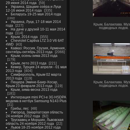
29 июня 2014 года
59
Украина, Шацкие озёра и Луцк
12-16 июня 2014 года
335
Беларусь 19-25 мая 2014 года
1302
Украина, Луцк, 17-18 мая 2014
Крым, Балаклава. Му
года
227
подводных лодок.
На даче у друзей 10-11 мая 2014
года
114
Крым, 2014 года
355
Chevrolet Captiva LTZ 3.0 V6 6AT
4WD
43
Кавказ: Россия, Грузия, Армения,
сентябрь-октябрь 2013 года
2066
Крым, осень-зима 2013 года
179
Крым, лето 2013 года
221
Кемер, Турция 24 апреля - 01 мая
2013 года
404
Симферополь, Крым 02 марта
2013 года
119
Пещера Эмине-Баир-Хосар,
Крым, Балаклава. Му
подводных лодок.
Крым 23 февраля 2013 года
119
Крым, зима-весна 2013 года
181
Интеграция mini PCI-e 3G HSDPA
модема в нетбук Samsung N143 Plus
31
Грибы, лес
48
Ужгород, Закарпатская область
24 ноября 2012 года
92
Трускавец и Моршин, Львовская
область 24 ноября 2012 года
22
Львов 18-25 ноября 2012 года