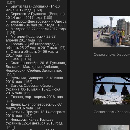
107
Братислава (Словакия) 14-16
июня 2017 года
169
Берегово -> Будапешт (Венгрия)
10-14 июня 2017 года
188
Белгород-Днестровский и Одесса
27 апреля - 04 мая 2017 года
100
Молдова 23-27 апреля 2017 года
124
Могилев-Подольский 22-23
апреля 2017 года
39
Кропивницкий (Кировоград) и
область 25-27 марта 2017 года
97
Сумы и область 04-06 марта
Севастополь, Херсон
2017 года
123
Киев
1014
Балканы октябрь 2016: Румыния,
Болгария, Македония, Албания,
Черногория, Сербия. Закарпатье.
557
Румыния, Болгария 12-18 июня
2016 года
162
Затока, Одесская область,
Украина, 06-10 мая и 18-21 июня
2016 года
63
Европа, март-апрель 2016 года
1141
Днепр (Днепропетровск) 05-07
марта 2016 года
145
Нежин и Прилуки 13-14 февраля
Севастополь, Херсон
2016 года
102
Черкассы, Канев, Ржищев,
Украинка 12-14 декабря 2015 года
211