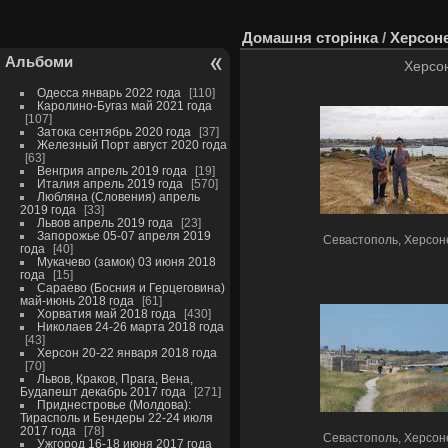
Домашня сторінка
/
Херсоне
Альбоми
Херсон
Одесса январь 2022 года
110
Каролино-Бугаз май 2021 года
107
Затока сентябрь 2020 года
37
Железный Порт август 2020 года
63
Венгрия апрель 2019 года
19
Италия апрель 2019 года
570
Любляна (Словения) апрель
2019 года
33
Львов апрель 2019 года
23
Запорожье 05-07 апреля 2019
Севастополь, Херсон
года
40
Мукачево (замок) 03 июня 2018
года
15
Сараево (Босния и Герцеговина)
май-июнь 2018 года
61
Хорватия май 2018 года
430
Николаев 24-26 марта 2018 года
43
Херсон 20-22 января 2018 года
70
Львов, Краков, Прага, Вена,
Будапешт декабрь 2017 года
271
Приднестровье (Молдова):
Тирасполь и Бендеры 22-24 июля
2017 года
78
Севастополь, Херсон
Ужгород 16-18 июня 2017 года