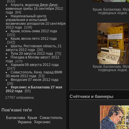
532
Алушта, водопад Джур-Джур,
каменные грибы 16 сентября 2012
Крым, Балаклава. Му
года
84
подводных лодок.
Национальный центр
управления и испытаний
космических аппаратов 10 сентября
2012 года
108
Крым, осень-зима 2012 года
101
Крым, весна-лето 2012 года
342
Шахты, Ростовская область, 21
августа 2012 года
36
Тула 20 августа 2012 года
75
Поездка в Москву август 2012
года
1175
Харьков 09 августа 2012 года
Крым, Балаклава. Му
247
подводных лодок.
Севастополь, Кача, парад ВМФ
30 июля 2012 года
53
Феодосия 07 июля 2012 года
26
Херсонес и Балаклава 27 мая
2012 года
85
Счётчики и баннеры
17767 зображень
Пов'язані теґи
Балаклава
Крым
Севастополь
Украина
Херсонес