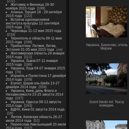
211
Житомир и Винница 28-30
ноября 2015 года
199
Аланья, Турция 18 - 29 октября
2015 года
122
Встреча однокурсников
института культуры 12 сентября
2015 года
75
Черновцы 11-12 мая 2015 года
234
Тернополь и область 09-11 мая
2015 года
298
Украина, Берегово, отель
Прибалтика: Латвия, Литва,
Мираж.
Эстония 01-05 мая 2015 года
339
Житомирская область 24 января
2015 года
112
Украина, Львов 07-11 января
2015 года
186
Украина, Луцк 04-07 января 2015
года
76
Израиль и Палестина 17 декабря
2014 года
109
Египет, Шарм-эль-Шейх 13-27
декабря 2014 года
359
Украина, Киев, день Флага и
Независимости 23-25 августа 2014
года
197
Украина, Одесса 09-13 августа
Szent István krt. Театр
2014 года
193
комедии.
ВДНХ, Киев 02 августа 2014 года
16
Лютеж, Киевская область 26-27
июля 2014 года
52
Переяслав-Хмельницкий 20 июля
2014 года
107