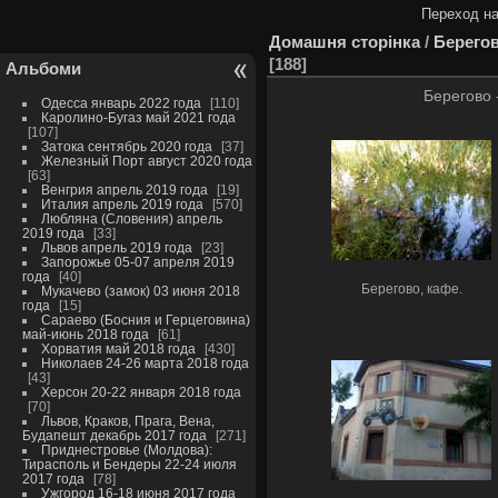
Переход на
Домашня сторінка
/
Берегов
188
Альбоми
Берегово 
Одесса январь 2022 года
110
Каролино-Бугаз май 2021 года
107
Затока сентябрь 2020 года
37
Железный Порт август 2020 года
63
Венгрия апрель 2019 года
19
Италия апрель 2019 года
570
Любляна (Словения) апрель
2019 года
33
Львов апрель 2019 года
23
Запорожье 05-07 апреля 2019
года
40
Берегово, кафе.
Мукачево (замок) 03 июня 2018
года
15
Сараево (Босния и Герцеговина)
май-июнь 2018 года
61
Хорватия май 2018 года
430
Николаев 24-26 марта 2018 года
43
Херсон 20-22 января 2018 года
70
Львов, Краков, Прага, Вена,
Будапешт декабрь 2017 года
271
Приднестровье (Молдова):
Тирасполь и Бендеры 22-24 июля
2017 года
78
Ужгород 16-18 июня 2017 года