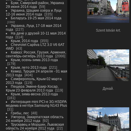
Буки, Сквирский район, Украина
29 июня 2014 года
59
Украина, Шацкие озёра и Луцк
12-16 июня 2014 года
335
Беларусь 19-25 мая 2014 года
1302
Украина, Луцк, 17-18 мая 2014
года
227
Szent István krt.
На даче у друзей 10-11 мая 2014
года
114
Крым, 2014 года
355
Chevrolet Captiva LTZ 3.0 V6 6AT
4WD
43
Кавказ: Россия, Грузия, Армения,
сентябрь-октябрь 2013 года
2066
Крым, осень-зима 2013 года
179
Крым, лето 2013 года
221
Кемер, Турция 24 апреля - 01 мая
2013 года
404
Симферополь, Крым 02 марта
2013 года
119
Пещера Эмине-Баир-Хосар,
Дунай.
Крым 23 февраля 2013 года
119
Крым, зима-весна 2013 года
181
Интеграция mini PCI-e 3G HSDPA
модема в нетбук Samsung N143 Plus
31
Грибы, лес
48
Ужгород, Закарпатская область
24 ноября 2012 года
92
Трускавец и Моршин, Львовская
область 24 ноября 2012 года
22