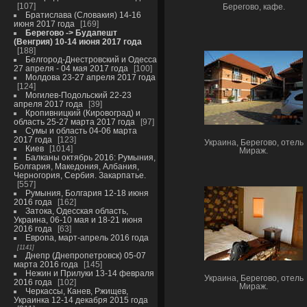
107
Берегово, кафе.
Братислава (Словакия) 14-16
июня 2017 года
169
Берегово -> Будапешт
(Венгрия) 10-14 июня 2017 года
188
Белгород-Днестровский и Одесса
27 апреля - 04 мая 2017 года
100
Молдова 23-27 апреля 2017 года
124
Могилев-Подольский 22-23
апреля 2017 года
39
Кропивницкий (Кировоград) и
область 25-27 марта 2017 года
97
Сумы и область 04-06 марта
2017 года
123
Украина, Берегово, отель
Киев
1014
Мираж.
Балканы октябрь 2016: Румыния,
Болгария, Македония, Албания,
Черногория, Сербия. Закарпатье.
557
Румыния, Болгария 12-18 июня
2016 года
162
Затока, Одесская область,
Украина, 06-10 мая и 18-21 июня
2016 года
63
Европа, март-апрель 2016 года
1141
Днепр (Днепропетровск) 05-07
марта 2016 года
145
Нежин и Прилуки 13-14 февраля
Украина, Берегово, отель
2016 года
102
Мираж.
Черкассы, Канев, Ржищев,
Украинка 12-14 декабря 2015 года