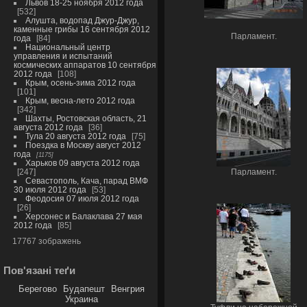
Львов 18-25 ноября 2012 года
532
Алушта, водопад Джур-Джур,
каменные грибы 16 сентября 2012
Парламент.
года
84
Национальный центр
управления и испытаний
космических аппаратов 10 сентября
2012 года
108
Крым, осень-зима 2012 года
101
Крым, весна-лето 2012 года
342
Шахты, Ростовская область, 21
августа 2012 года
36
Тула 20 августа 2012 года
75
Поездка в Москву август 2012
года
1175
Харьков 09 августа 2012 года
247
Парламент.
Севастополь, Кача, парад ВМФ
30 июля 2012 года
53
Феодосия 07 июля 2012 года
26
Херсонес и Балаклава 27 мая
2012 года
85
17767 зображень
Пов'язані теґи
Берегово
Будапешт
Венгрия
Украина