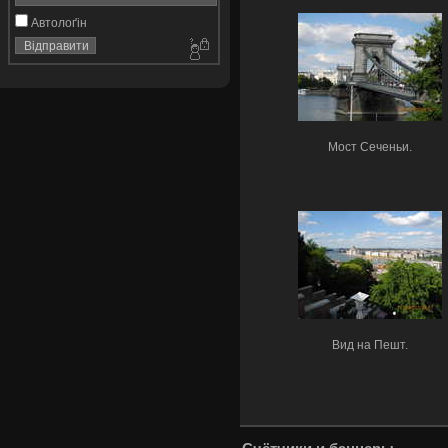
Автолоґін
Мост Сеченьи.
Вид на Пешт.