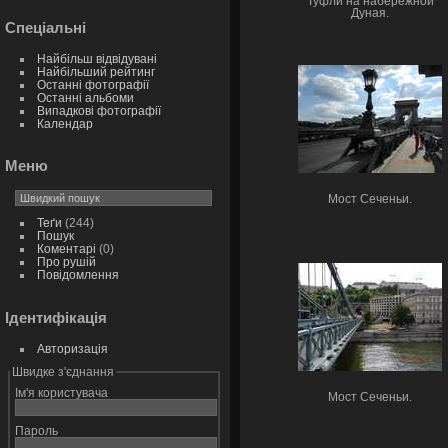
Туфли на набережной
Дуная.
Спеціальні
Найбільш відвідувані
Найбільший рейтинг
Останні фотографії
Останні альбоми
Випадкові фотографії
Календар
Меню
Мост Сеченьи.
Теґи
(244)
Пошук
Коментарі
(0)
Про рушій
Повідомлення
Ідентифікація
Авторизація
Швидке з'єднання
Ім'я користувача
Мост Сеченьи.
Пароль