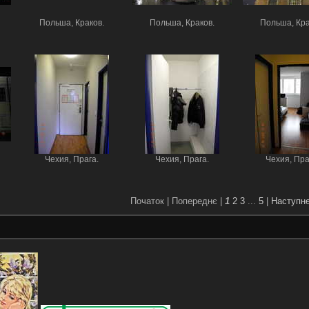
Польша, Краков.
Польша, Краков.
Польша, Кра
Чехия, Прага.
Чехия, Прага.
Чехия, Пра
Початок |
Попереднє |
1
2
3
...
5
|
Наступн