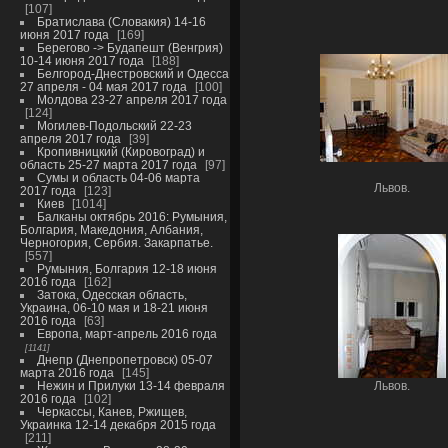
107
Братислава (Словакия) 14-16
июня 2017 года
169
Берегово -> Будапешт (Венгрия)
10-14 июня 2017 года
188
Белгород-Днестровский и Одесса
27 апреля - 04 мая 2017 года
100
Молдова 23-27 апреля 2017 года
124
Могилев-Подольский 22-23
апреля 2017 года
39
Кропивницкий (Кировоград) и
область 25-27 марта 2017 года
97
Сумы и область 04-06 марта
Львов.
2017 года
123
Киев
1014
Балканы октябрь 2016: Румыния,
Болгария, Македония, Албания,
Черногория, Сербия. Закарпатье.
557
Румыния, Болгария 12-18 июня
2016 года
162
Затока, Одесская область,
Украина, 06-10 мая и 18-21 июня
2016 года
63
Европа, март-апрель 2016 года
1141
Днепр (Днепропетровск) 05-07
марта 2016 года
145
Нежин и Прилуки 13-14 февраля
Львов.
2016 года
102
Черкассы, Канев, Ржищев,
Украинка 12-14 декабря 2015 года
211