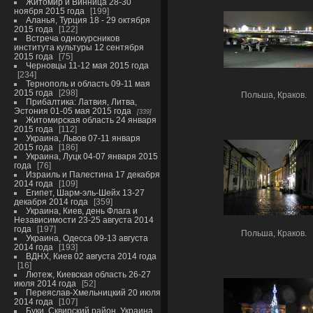
Житомир и Винница 28-30
ноября 2015 года
199
Аланья, Турция 18 - 29 октября
2015 года
122
Встреча однокурсников
института культуры 12 сентября
2015 года
75
Черновцы 11-12 мая 2015 года
234
Тернополь и область 09-11 мая
2015 года
298
Польша, Краков.
Прибалтика: Латвия, Литва,
Эстония 01-05 мая 2015 года
339
Житомирская область 24 января
2015 года
112
Украина, Львов 07-11 января
2015 года
186
Украина, Луцк 04-07 января 2015
года
76
Израиль и Палестина 17 декабря
2014 года
109
Египет, Шарм-эль-Шейх 13-27
декабря 2014 года
359
Украина, Киев, день Флага и
Независимости 23-25 августа 2014
года
197
Польша, Краков.
Украина, Одесса 09-13 августа
2014 года
193
ВДНХ, Киев 02 августа 2014 года
16
Лютеж, Киевская область 26-27
июля 2014 года
52
Переяслав-Хмельницкий 20 июля
2014 года
107
Буки, Сквирский район, Украина