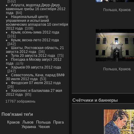
532
Алушта, водопад Джур-Джур,
каменные грибы 16 сентября 2012
Польша, Краков.
года
84
Национальный центр
управления и испытаний
космических аппаратов 10 сентября
2012 года
108
Крым, осень-зима 2012 года
101
Крым, весна-лето 2012 года
342
Шахты, Ростовская область, 21
августа 2012 года
36
Тула 20 августа 2012 года
75
Поездка в Москву август 2012
года
1175
Харьков 09 августа 2012 года
Польша, Краков.
247
Севастополь, Кача, парад ВМФ
30 июля 2012 года
53
Феодосия 07 июля 2012 года
26
Херсонес и Балаклава 27 мая
2012 года
85
Счётчики и баннеры
17767 зображень
Пов'язані теґи
Краков
Львов
Польша
Прага
Украина
Чехия