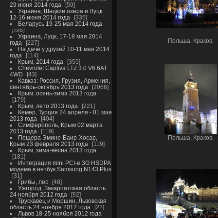
29 июня 2014 года
59
Украина, Шацкие озёра и Луцк
12-16 июня 2014 года
335
Беларусь 19-25 мая 2014 года
1302
Украина, Луцк, 17-18 мая 2014
Польша, Краков.
года
227
На даче у друзей 10-11 мая 2014
года
114
Крым, 2014 года
355
Chevrolet Captiva LTZ 3.0 V6 6AT
4WD
43
Кавказ: Россия, Грузия, Армения,
сентябрь-октябрь 2013 года
2066
Крым, осень-зима 2013 года
179
Крым, лето 2013 года
221
Кемер, Турция 24 апреля - 01 мая
2013 года
404
Симферополь, Крым 02 марта
2013 года
119
Пещера Эмине-Баир-Хосар,
Польша, Краков.
Крым 23 февраля 2013 года
119
Крым, зима-весна 2013 года
181
Интеграция mini PCI-e 3G HSDPA
модема в нетбук Samsung N143 Plus
31
Грибы, лес
48
Ужгород, Закарпатская область
24 ноября 2012 года
92
Трускавец и Моршин, Львовская
область 24 ноября 2012 года
22
Львов 18-25 ноября 2012 года