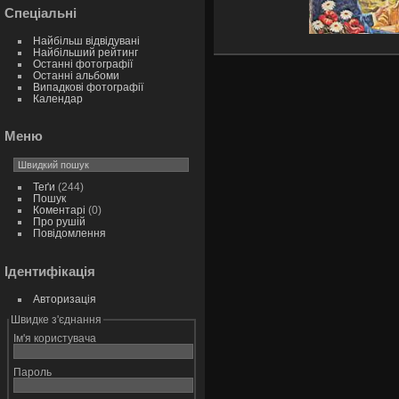
Спеціальні
Найбільш відвідувані
Найбільший рейтинг
Останні фотографії
Останні альбоми
Випадкові фотографії
Календар
Меню
Теґи
(244)
Пошук
Коментарі
(0)
Про рушій
Повідомлення
Ідентифікація
Авторизація
Швидке з'єднання
Ім'я користувача
Пароль