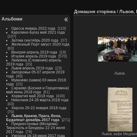
Домашня сторінка
/
Львов, 
Альбоми
Одесса январь 2022 года
110
Каролино-Бугаз май 2021 года
107
Затока сентябрь 2020 года
37
Железный Порт август 2020 года
63
Венгрия апрель 2019 года
19
Италия апрель 2019 года
570
Любляна (Словения) апрель
2019 года
33
Львов апрель 2019 года
23
Запорожье 05-07 апреля 2019
Львов.
года
40
Мукачево (замок) 03 июня 2018
года
15
Сараево (Босния и Герцеговина)
май-июнь 2018 года
61
Хорватия май 2018 года
430
Николаев 24-26 марта 2018 года
43
Херсон 20-22 января 2018 года
70
Львов, Краков, Прага, Вена,
Будапешт декабрь 2017 года
271
Приднестровье (Молдова):
Тирасполь и Бендеры 22-24 июля
2017 года
78
Львов, кафе Медівня
Ужгород 16-18 июня 2017 года