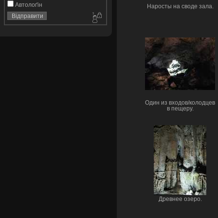
Автолоґін
Наросты на своде зала.
Один из входов/колодцев
в пещеру.
Древнее озеро.