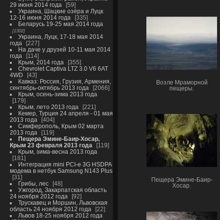
29 июня 2014 года
59
Украина, Шацкие озёра и Луцк
12-16 июня 2014 года
335
Беларусь 19-25 мая 2014 года
1302
Украина, Луцк, 17-18 мая 2014
года
227
На даче у друзей 10-11 мая 2014
года
114
Крым, 2014 года
355
Chevrolet Captiva LTZ 3.0 V6 6AT
4WD
43
Кавказ: Россия, Грузия, Армения,
Возле Мраморной
сентябрь-октябрь 2013 года
2066
пещеры.
Крым, осень-зима 2013 года
179
Крым, лето 2013 года
221
Кемер, Турция 24 апреля - 01 мая
2013 года
404
Симферополь, Крым 02 марта
2013 года
119
Пещера Эмине-Баир-Хосар,
Крым 23 февраля 2013 года
119
Крым, зима-весна 2013 года
181
Интеграция mini PCI-e 3G HSDPA
модема в нетбук Samsung N143 Plus
31
Пещера Эмине-Баир-
Грибы, лес
48
Хосар.
Ужгород, Закарпатская область
24 ноября 2012 года
92
Трускавец и Моршин, Львовская
область 24 ноября 2012 года
22
Львов 18-25 ноября 2012 года