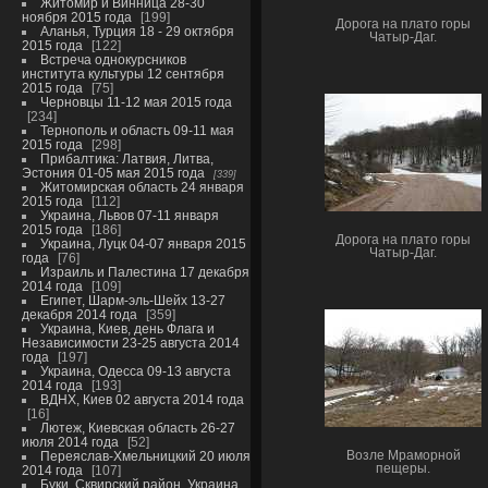
Житомир и Винница 28-30
ноября 2015 года
199
Дорога на плато горы
Аланья, Турция 18 - 29 октября
Чатыр-Даг.
2015 года
122
Встреча однокурсников
института культуры 12 сентября
2015 года
75
Черновцы 11-12 мая 2015 года
234
Тернополь и область 09-11 мая
2015 года
298
Прибалтика: Латвия, Литва,
Эстония 01-05 мая 2015 года
339
Житомирская область 24 января
2015 года
112
Украина, Львов 07-11 января
2015 года
186
Дорога на плато горы
Украина, Луцк 04-07 января 2015
Чатыр-Даг.
года
76
Израиль и Палестина 17 декабря
2014 года
109
Египет, Шарм-эль-Шейх 13-27
декабря 2014 года
359
Украина, Киев, день Флага и
Независимости 23-25 августа 2014
года
197
Украина, Одесса 09-13 августа
2014 года
193
ВДНХ, Киев 02 августа 2014 года
16
Лютеж, Киевская область 26-27
июля 2014 года
52
Переяслав-Хмельницкий 20 июля
Возле Мраморной
пещеры.
2014 года
107
Буки, Сквирский район, Украина