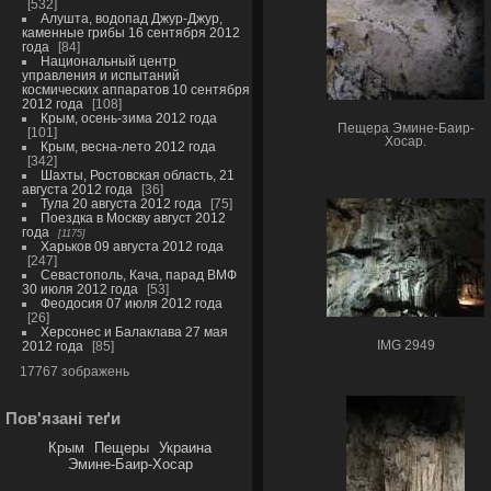
532
Алушта, водопад Джур-Джур,
каменные грибы 16 сентября 2012
года
84
Национальный центр
управления и испытаний
космических аппаратов 10 сентября
2012 года
108
Крым, осень-зима 2012 года
Пещера Эмине-Баир-
101
Хосар.
Крым, весна-лето 2012 года
342
Шахты, Ростовская область, 21
августа 2012 года
36
Тула 20 августа 2012 года
75
Поездка в Москву август 2012
года
1175
Харьков 09 августа 2012 года
247
Севастополь, Кача, парад ВМФ
30 июля 2012 года
53
Феодосия 07 июля 2012 года
26
Херсонес и Балаклава 27 мая
IMG 2949
2012 года
85
17767 зображень
Пов'язані теґи
Крым
Пещеры
Украина
Эмине-Баир-Хосар