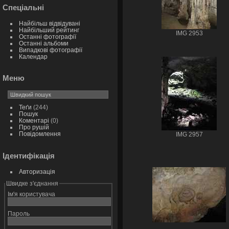
Спеціальні
Найбільш відвідувані
Найбільший рейтинг
IMG 2953
Останні фотографії
Останні альбоми
Випадкові фотографії
Календар
Меню
Теґи
(244)
Пошук
Коментарі
(0)
Про рушій
Повідомлення
IMG 2957
Ідентифікація
Авторизація
Швидке з'єднання
Ім'я користувача
Пароль