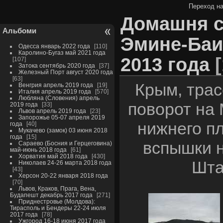
Переход на
Домашня с
Альбоми
Эмине-Баи
Одесса январь 2022 года
110
Каролино-Бугаз май 2021 года
2013 года
107
Затока сентябрь 2020 года
37
Железный Порт август 2020 года
63
Крым, тра
Венгрия апрель 2019 года
19
Италия апрель 2019 года
570
Любляна (Словения) апрель
поворот на 
2019 года
33
Львов апрель 2019 года
23
Запорожье 05-07 апреля 2019
нижнего пл
года
40
Мукачево (замок) 03 июня 2018
года
15
вспышки н
Сараево (Босния и Герцеговина)
май-июнь 2018 года
61
Хорватия май 2018 года
430
Шта
Николаев 24-26 марта 2018 года
43
Херсон 20-22 января 2018 года
70
Львов, Краков, Прага, Вена,
Будапешт декабрь 2017 года
271
Приднестровье (Молдова):
Тирасполь и Бендеры 22-24 июля
2017 года
78
Ужгород 16-18 июня 2017 года