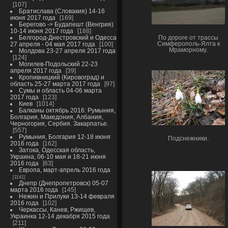
107
Братислава (Словакия) 14-16
июня 2017 года
169
Берегово -> Будапешт (Венгрия)
10-14 июня 2017 года
188
Белгород-Днестровский и Одесса
По дороге от трассы
27 апреля - 04 мая 2017 года
100
Симферополь-Ялта к
Мраморному.
Молдова 23-27 апреля 2017 года
124
Могилев-Подольский 22-23
апреля 2017 года
39
Кропивницкий (Кировоград) и
область 25-27 марта 2017 года
97
Сумы и область 04-06 марта
2017 года
123
Киев
1014
Балканы октябрь 2016: Румыния,
Болгария, Македония, Албания,
Черногория, Сербия. Закарпатье.
557
Румыния, Болгария 12-18 июня
Подснежники.
2016 года
162
Затока, Одесская область,
Украина, 06-10 мая и 18-21 июня
2016 года
63
Европа, март-апрель 2016 года
1141
Днепр (Днепропетровск) 05-07
марта 2016 года
145
Нежин и Прилуки 13-14 февраля
2016 года
102
Черкассы, Канев, Ржищев,
Украинка 12-14 декабря 2015 года
211