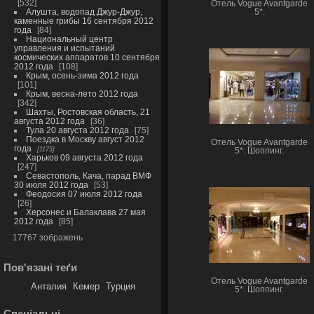
532
Отель Vogue Avantgarde
Алушта, водопад Джур-Джур,
5*.
каменные грибы 16 сентября 2012
года
84
Национальный центр
управления и испытаний
космических аппаратов 10 сентября
2012 года
108
Крым, осень-зима 2012 года
101
Крым, весна-лето 2012 года
342
Шахты, Ростовская область, 21
августа 2012 года
36
Тула 20 августа 2012 года
75
Поездка в Москву август 2012
Отель Vogue Avantgarde
года
1175
5*. Шоппинг.
Харьков 09 августа 2012 года
247
Севастополь, Кача, парад ВМФ
30 июля 2012 года
53
Феодосия 07 июля 2012 года
26
Херсонес и Балаклава 27 мая
2012 года
85
17767 зображень
Пов'язані теґи
Отель Vogue Avantgarde
Анталия
Кемер
Турция
5*. Шоппинг.
Спеціальні