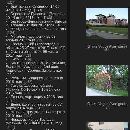
107
Братислава (Словакия) 14-16
июня 2017 года
169
Берегово -> Будапешт (Венгрия)
10-14 июня 2017 года
188
Белгород-Днестровский и Одесса
27 апреля - 04 мая 2017 года
100
Молдова 23-27 апреля 2017 года
124
Могилев-Подольский 22-23
апреля 2017 года
39
Кропивницкий (Кировоград) и
Отель Vogue Avantgarde
область 25-27 марта 2017 года
97
5*.
Сумы и область 04-06 марта
2017 года
123
Киев
1014
Балканы октябрь 2016: Румыния,
Болгария, Македония, Албания,
Черногория, Сербия. Закарпатье.
557
Румыния, Болгария 12-18 июня
2016 года
162
Затока, Одесская область,
Украина, 06-10 мая и 18-21 июня
2016 года
63
Европа, март-апрель 2016 года
1141
Отель Vogue Avantgarde
Днепр (Днепропетровск) 05-07
5*.
марта 2016 года
145
Нежин и Прилуки 13-14 февраля
2016 года
102
Черкассы, Канев, Ржищев,
Украинка 12-14 декабря 2015 года
211