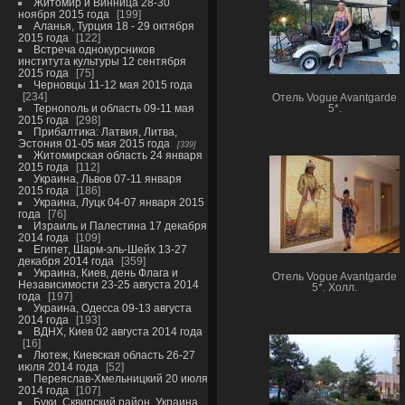
Житомир и Винница 28-30
ноября 2015 года
199
Аланья, Турция 18 - 29 октября
2015 года
122
Встреча однокурсников
института культуры 12 сентября
2015 года
75
Черновцы 11-12 мая 2015 года
234
Отель Vogue Avantgarde
Тернополь и область 09-11 мая
5*.
2015 года
298
Прибалтика: Латвия, Литва,
Эстония 01-05 мая 2015 года
339
Житомирская область 24 января
2015 года
112
Украина, Львов 07-11 января
2015 года
186
Украина, Луцк 04-07 января 2015
года
76
Израиль и Палестина 17 декабря
2014 года
109
Египет, Шарм-эль-Шейх 13-27
декабря 2014 года
359
Украина, Киев, день Флага и
Отель Vogue Avantgarde
Независимости 23-25 августа 2014
5*. Холл.
года
197
Украина, Одесса 09-13 августа
2014 года
193
ВДНХ, Киев 02 августа 2014 года
16
Лютеж, Киевская область 26-27
июля 2014 года
52
Переяслав-Хмельницкий 20 июля
2014 года
107
Буки, Сквирский район, Украина