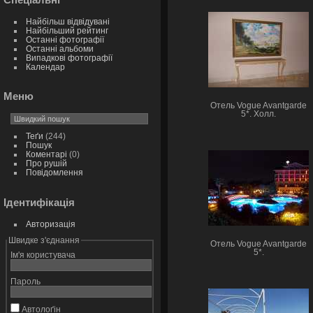
Найбільш відвідувані
Найбільший рейтинг
Останні фотографії
Останні альбоми
Випадкові фотографії
Календар
Меню
Отель Vogue Avantgarde
5*. Холл.
Теґи
(244)
Пошук
Коментарі
(0)
Про рушій
Повідомлення
Ідентифікація
Авторизація
Швидке з'єднання
Отель Vogue Avantgarde
5*.
Ім'я користувача
Пароль
Автолоґін