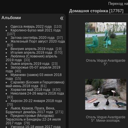
Переход на
Домашня сторінка
17767
Альбоми
Одесса январь 2022 года
110
Каролино-Бугаз май 2021 года
107
Затока сентябрь 2020 года
37
Железный Порт август 2020 года
63
Венгрия апрель 2019 года
19
Италия апрель 2019 года
570
Любляна (Словения) апрель
2019 года
33
Отель Vogue Avantgarde
Львов апрель 2019 года
23
5*.
Запорожье 05-07 апреля 2019
года
40
Мукачево (замок) 03 июня 2018
года
15
Сараево (Босния и Герцеговина)
май-июнь 2018 года
61
Хорватия май 2018 года
430
Николаев 24-26 марта 2018 года
43
Херсон 20-22 января 2018 года
70
Львов, Краков, Прага, Вена,
Будапешт декабрь 2017 года
271
Приднестровье (Молдова):
Отель Vogue Avantgarde
Тирасполь и Бендеры 22-24 июля
5*. Мини-зоопарк.
2017 года
78
Ужгород 16-18 июня 2017 года