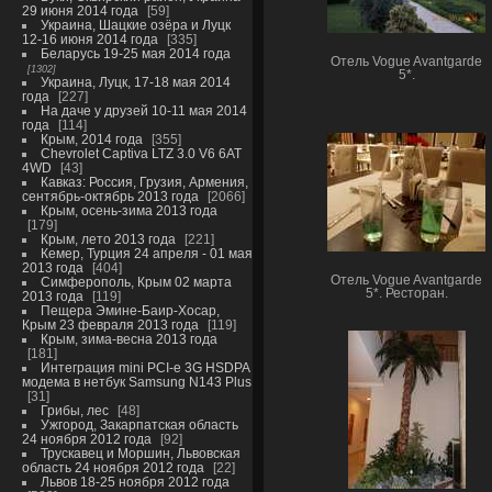
29 июня 2014 года
59
Украина, Шацкие озёра и Луцк
12-16 июня 2014 года
335
Беларусь 19-25 мая 2014 года
Отель Vogue Avantgarde
1302
5*.
Украина, Луцк, 17-18 мая 2014
года
227
На даче у друзей 10-11 мая 2014
года
114
Крым, 2014 года
355
Chevrolet Captiva LTZ 3.0 V6 6AT
4WD
43
Кавказ: Россия, Грузия, Армения,
сентябрь-октябрь 2013 года
2066
Крым, осень-зима 2013 года
179
Крым, лето 2013 года
221
Кемер, Турция 24 апреля - 01 мая
2013 года
404
Отель Vogue Avantgarde
Симферополь, Крым 02 марта
5*. Ресторан.
2013 года
119
Пещера Эмине-Баир-Хосар,
Крым 23 февраля 2013 года
119
Крым, зима-весна 2013 года
181
Интеграция mini PCI-e 3G HSDPA
модема в нетбук Samsung N143 Plus
31
Грибы, лес
48
Ужгород, Закарпатская область
24 ноября 2012 года
92
Трускавец и Моршин, Львовская
область 24 ноября 2012 года
22
Львов 18-25 ноября 2012 года