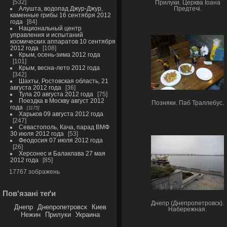
532
Прилуки. Церква Іоана
Алушта, водопад Джур-Джур,
Предтечі.
каменные грибы 16 сентября 2012
года
84
Национальный центр
управления и испытаний
космических аппаратов 10 сентября
2012 года
108
Крым, осень-зима 2012 года
101
Крым, весна-лето 2012 года
342
Шахты, Ростовская область, 21
августа 2012 года
36
Тула 20 августа 2012 года
75
Поездка в Москву август 2012
Позняки. Паб Траллебус.
года
1175
Харьков 09 августа 2012 года
247
Севастополь, Кача, парад ВМФ
30 июля 2012 года
53
Феодосия 07 июля 2012 года
26
Херсонес и Балаклава 27 мая
2012 года
85
17767 зображень
Пов'язані теґи
Днепр (Днепропетровск).
Днепр
Днепропетровск
Киев
Набережная.
Нежин
Прилуки
Украина