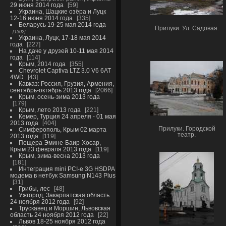
29 июня 2014 года
59
Украина, Шацкие озёра и Луцк
12-16 июня 2014 года
335
Беларусь 19-25 мая 2014 года
Прилуки. Ул. Садовая.
1302
Украина, Луцк, 17-18 мая 2014
года
227
На даче у друзей 10-11 мая 2014
года
114
Крым, 2014 года
355
Chevrolet Captiva LTZ 3.0 V6 6AT
4WD
43
Кавказ: Россия, Грузия, Армения,
сентябрь-октябрь 2013 года
2066
Крым, осень-зима 2013 года
179
Крым, лето 2013 года
221
Кемер, Турция 24 апреля - 01 мая
2013 года
404
Прилуки. Городской
Симферополь, Крым 02 марта
театр.
2013 года
119
Пещера Эмине-Баир-Хосар,
Крым 23 февраля 2013 года
119
Крым, зима-весна 2013 года
181
Интеграция mini PCI-e 3G HSDPA
модема в нетбук Samsung N143 Plus
31
Грибы, лес
48
Ужгород, Закарпатская область
24 ноября 2012 года
92
Трускавец и Моршин, Львовская
область 24 ноября 2012 года
22
Львов 18-25 ноября 2012 года