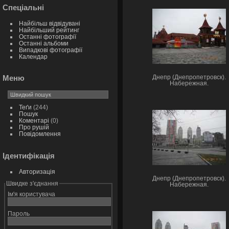
Спеціальні
Найбільш відвідувані
Найбільший рейтинг
Останні фотографії
Останні альбоми
Випадкові фотографії
Календар
Меню
Днепр (Днепропетровск).
Набережная.
Теґи
(244)
Пошук
Коментарі
(0)
Про рушій
Повідомлення
Ідентифікація
Авторизація
Днепр (Днепропетровск).
Швидке з'єднання
Набережная.
Ім'я користувача
Пароль