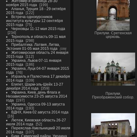
Житомир и Винница 28-30
ноября 2015 года
199
Аланья, Турция 18 - 29 октября
2015 года
122
Встреча однокурсников
института культуры 12 сентября
2015 года
75
Черновцы 11-12 мая 2015 года
234
Прилуки. Сретенская
Тернополь и область 09-11 мая
церковь.
2015 года
298
Прибалтика: Латвия, Литва,
Эстония 01-05 мая 2015 года
339
Житомирская область 24 января
2015 года
112
Украина, Львов 07-11 января
2015 года
186
Украина, Луцк 04-07 января 2015
года
76
Израиль и Палестина 17 декабря
2014 года
109
Египет, Шарм-эль-Шейх 13-27
декабря 2014 года
359
Украина, Киев, день Флага и
Прилуки.
Независимости 23-25 августа 2014
Преображенский собор.
года
197
Украина, Одесса 09-13 августа
2014 года
193
ВДНХ, Киев 02 августа 2014 года
16
Лютеж, Киевская область 26-27
июля 2014 года
52
Переяслав-Хмельницкий 20 июля
2014 года
107
Буки, Сквирский район, Украина