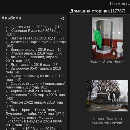
Переход на
Домашня сторінка
17767
Альбоми
Одесса январь 2022 года
110
Каролино-Бугаз май 2021 года
107
Затока сентябрь 2020 года
37
Железный Порт август 2020 года
63
Венгрия апрель 2019 года
19
Италия апрель 2019 года
570
Любляна (Словения) апрель
2019 года
33
Нежин. Отель Нежин.
Львов апрель 2019 года
23
Запорожье 05-07 апреля 2019
года
40
Мукачево (замок) 03 июня 2018
года
15
Сараево (Босния и Герцеговина)
май-июнь 2018 года
61
Хорватия май 2018 года
430
Николаев 24-26 марта 2018 года
43
Херсон 20-22 января 2018 года
70
Львов, Краков, Прага, Вена,
Будапешт декабрь 2017 года
271
Приднестровье (Молдова):
Нежин. Памятник
Тирасполь и Бендеры 22-24 июля
нежинскому огурцу.
2017 года
78
Ужгород 16-18 июня 2017 года