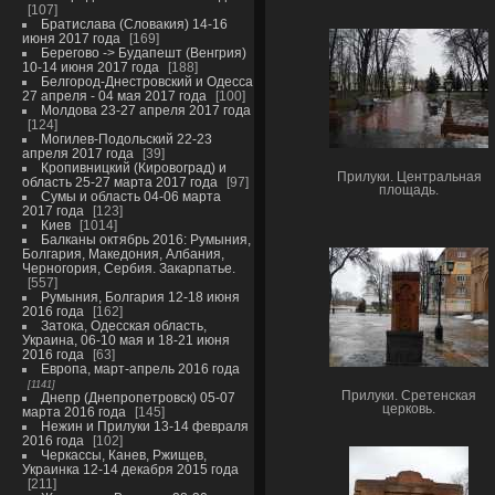
107
Братислава (Словакия) 14-16
июня 2017 года
169
Берегово -> Будапешт (Венгрия)
10-14 июня 2017 года
188
Белгород-Днестровский и Одесса
27 апреля - 04 мая 2017 года
100
Молдова 23-27 апреля 2017 года
124
Могилев-Подольский 22-23
апреля 2017 года
39
Кропивницкий (Кировоград) и
Прилуки. Центральная
область 25-27 марта 2017 года
97
площадь.
Сумы и область 04-06 марта
2017 года
123
Киев
1014
Балканы октябрь 2016: Румыния,
Болгария, Македония, Албания,
Черногория, Сербия. Закарпатье.
557
Румыния, Болгария 12-18 июня
2016 года
162
Затока, Одесская область,
Украина, 06-10 мая и 18-21 июня
2016 года
63
Европа, март-апрель 2016 года
1141
Прилуки. Сретенская
Днепр (Днепропетровск) 05-07
церковь.
марта 2016 года
145
Нежин и Прилуки 13-14 февраля
2016 года
102
Черкассы, Канев, Ржищев,
Украинка 12-14 декабря 2015 года
211