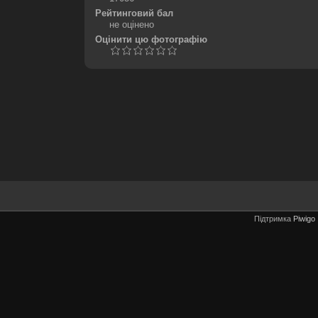
Рейтинговий бал
не оцінено
Оцінити цю фотографію
Підтримка
Piwigo