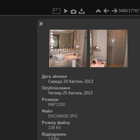
3485/17767
Дата зйомки
Середа 24 Квітень 2013
Опубліковано
Четвер 25 Квітень 2013
Розміри
896*1200
Файл
DSCN4430.JPG
Розмір файлу
139 Кб
Відвідувань
17056