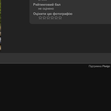
Рейтинговий бал
не оцінено
Оцінити цю фотографію
Підтримка
Piwigo