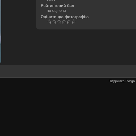
Рейтинговий бал
не оцінено
Оцінити цю фотографію
Підтримка
Piwigo