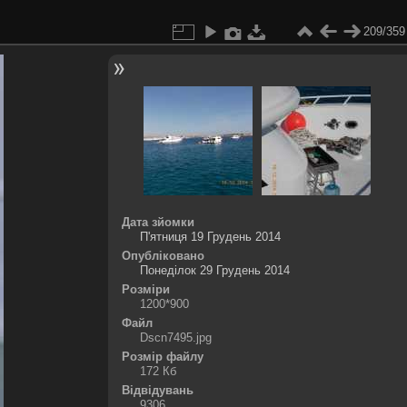
209/359
Дата зйомки
П'ятниця 19 Грудень 2014
Опубліковано
Понеділок 29 Грудень 2014
Розміри
1200*900
Файл
Dscn7495.jpg
Розмір файлу
172 Кб
Відвідувань
9306