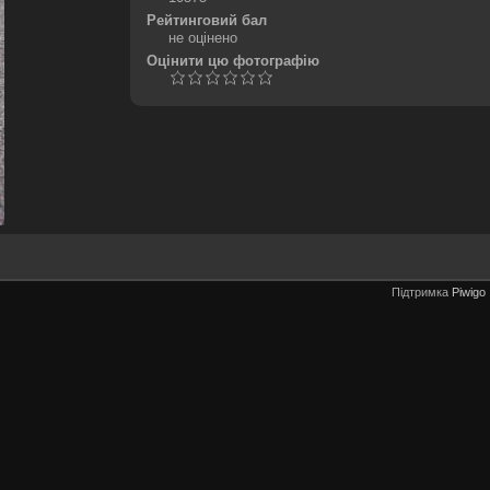
Рейтинговий бал
не оцінено
Оцінити цю фотографію
Підтримка
Piwigo