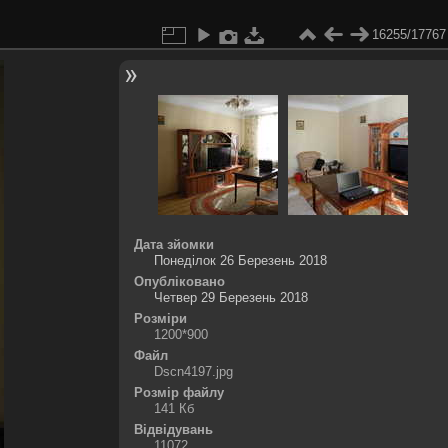
16255/17767
Дата зйомки
Понеділок 26 Березень 2018
Опубліковано
Четвер 29 Березень 2018
Розміри
1200*900
Файл
Dscn4197.jpg
Розмір файлу
141 Кб
Відвідувань
11072