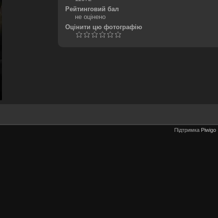
Рейтинговий бал
не оцінено
Оцінити цю фотографію
Підтримка
Piwigo