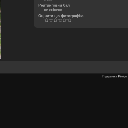
Рейтинговий бал
не оцінено
Оцінити цю фотографію
Підтримка
Piwigo