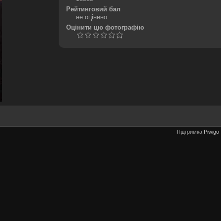
Рейтинговий бал
не оцінено
Оцінити цю фотографію
Підтримка
Piwigo