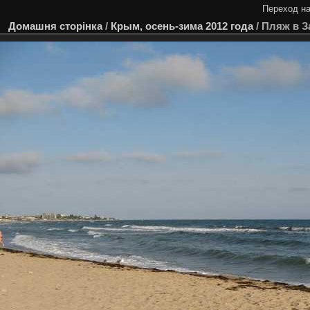
Переход на
Домашня сторінка
/
Крым, осень-зима 2012 года
/
Пляж в З